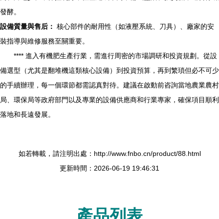
發酵。
設備質量與售后：
核心部件的耐用性（如液壓系統、刀具）、廠家的安
裝指導與維修服務至關重要。
**** 進入有機肥生產行業，需進行周密的市場調研和投資規劃。從設
備選型（尤其是翻堆機這類核心設備）到投資預算，再到繁瑣但必不可少
的手續辦理，每一個環節都需認真對待。建議在啟動前咨詢當地農業農村
局、環保局等政府部門以及專業的設備供應商和行業專家，確保項目順利
落地和長遠發展。
如若轉載，請注明出處：http://www.fnbo.cn/product/88.html
更新時間：2026-06-19 19:46:31
產品列表