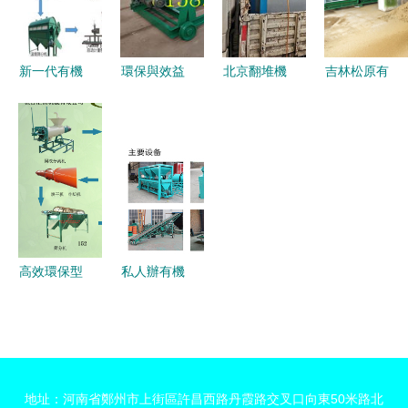
優勢與應用
新一代有機
環保與效益
北京翻堆機
吉林松原有
肥加工設備
并重 以豬
的發展與應
機肥加工設
賦能綠色發
糞生產有機
用
備規格及選
展 雞糞有
肥設備和秸
型建議
機肥設備選
稈糞便加工
購與翻堆機
方法全攻略
優勢解析
高效環保型
私人辦有機
有機肥設備
肥廠需要多
助力綠色農
少錢？翻堆
業發展——
機設備成本
聚焦淄博顆
解析
地址：河南省鄭州市上街區許昌西路丹霞路交叉口向東50米路北
粒有機肥與