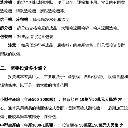
造粒機：
將混合料制成顆粒狀，便于儲存、運輸和使用。常見的有圓盤
造粒機、轉鼓造粒機、擠壓造粒機等。
烘干機、冷卻機：
降低顆粒水分和溫度。
篩分機：
篩分出合格粒度的成品，大顆粒返回粉碎，粉末返回造粒。
包裝機：
對成品進行定量包裝。
注意：
如果僅進行半成品（腐熟料）的生產銷售，則只需投資發酵
階段的設備。
二、 需要投資多少錢？
投資成本差異巨大，主要取決于生產規模、自動化程度、設備選型和
場地條件。以下是一個大致的估算范圍：
小型生產線（年產500-3000噸）：
投資額在
10萬至50萬元人民幣
左
右。通常采用簡易的地面條垛式發酵（需購買輪式翻堆機），后期加工設
備可能較為簡單或部分工序外包。
中型生產線（年產3000-1萬噸）：
投資額在
50萬至150萬元人民幣
之