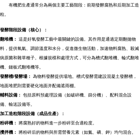
有機肥生產通常分為兩個主要工藝階段：前期發酵腐熟和后期加工造
粒。
發酵階段設備（核心）：
翻堆機：
這是好氧發酵工藝中最關鍵的設備。其作用是通過定期翻拋物
料，提供氧氣、調節溫度和水分，促進微生物活動，加速物料腐熟、殺滅
病原菌和雜草種子。根據規模和處理方式，可分為槽式翻堆機、輪式翻堆
機、鏈板式翻堆機等。
發酵槽/發酵場：
為物料發酵提供場地。槽式發酵需建設混凝土發酵槽，
地面堆肥則需要硬化地面并配備遮雨棚。
輔料設備：
包括原料預處理設備（如破碎機、篩分機）、配料混合設
備、輸送設備等。
加工造粒階段設備（成品生產）：
粉碎機：
將腐熟好的物料進一步粉碎至合適粒度。
攪拌機：
將粉碎后的物料與所需營養元素（如氮、磷、鉀）均勻混合。