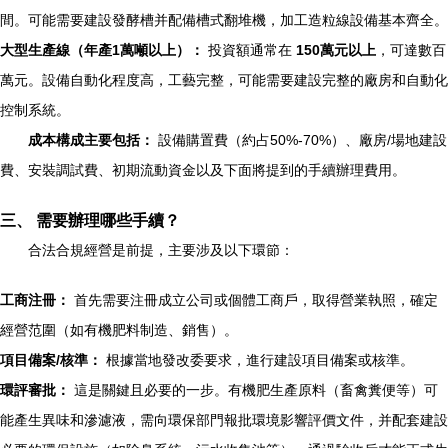
間。可能需要建設發酵槽并配備槽式翻堆機，加工造粒線設備基本齊全。
大型生產線（年產1萬噸以上）：
投資額通常在
150萬元以上
，可達數百
萬元。設備自動化程度高，工藝完整，可能需要建設完整的廠房和自動化
控制系統。
成本構成主要包括：
設備購置費（約占50%-70%）、廠房/場地建設
費、安裝調試費、初期流動資金以及下面將提到的手續辦理費用。
三、 需要辦理哪些手續？
合法合規經營是前提，主要涉及以下環節：
工商注冊：
首先需要注冊成立公司或個體工商戶，取得營業執照，確定
經營范圍（如有機肥料制造、銷售）。
項目備案/核準：
根據當地發改委要求，進行建設項目備案或核準。
環評審批：
這是關鍵且必要的一步。有機肥生產原料（畜禽糞便等）可
能產生異味和滲濾液，需向環保部門報批環境影響評價文件，并配套建設