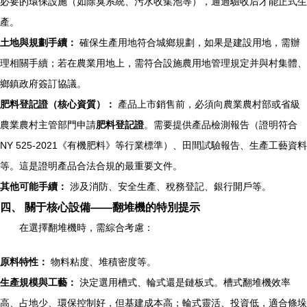
必要的環保設施（如除臭系統、污水收集池等），通過驗收后才能正式生
產。
土地與規劃手續：
確保生產用地符合城鄉規劃，如果是建設用地，需辦
理相關手續；若在農業用地上，需符合設施農用地管理規定并與村集體、
鄉鎮政府簽訂協議。
肥料登記證（核心資質）：
產品上市銷售前，必須向農業農村部或省級
農業農村主管部門申請
肥料登記證
。需要提供產品檢測報告（證明符合
NY 525-2021《有機肥料》等行業標準）、田間試驗報告、生產工藝資料
等。這是證明產品合法合規的最重要文件。
其他可能手續：
涉及消防、安全生產、稅務登記、銀行開戶等。
四、 關于核心設備——翻堆機的特別提示
在選擇翻堆機時，需綜合考慮：
原料特性：
物料粘度、堆積密度等。
生產規模與工藝：
決定選用槽式、輪式還是鏈板式。槽式翻堆機效率
高、占地少、環保控制好，但基建成本高；輪式靈活、投資低，適合條垛