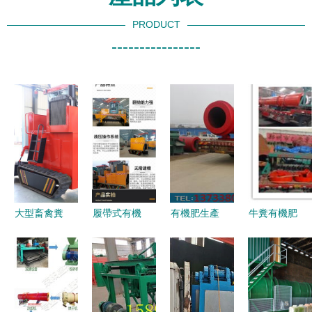
PRODUCT
----------------
大型畜禽糞
履帶式有機
有機肥生產
牛糞有機肥
便翻拋機
肥翻拋機
線翻堆機選
生產線設備
有機廢棄物
驕順快速發
購指南 如
相關知識說
好氧發酵的
酵條垛式履
何找到可靠
明及其加工
現代化利器
帶翻堆機的
廠家
工藝介紹